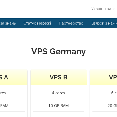
Українська
за знань
Статус мережі
Партнерство
Зв'язок з нам
VPS Germany
S A
VPS B
VP
res
4
cores
6
c
RAM
10 GB
RAM
20 G