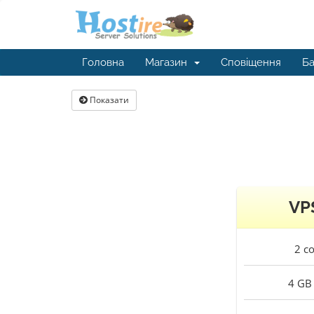
Головна
Магазин
Сповіщення
Ба
Показати
VP
2
co
4 GB