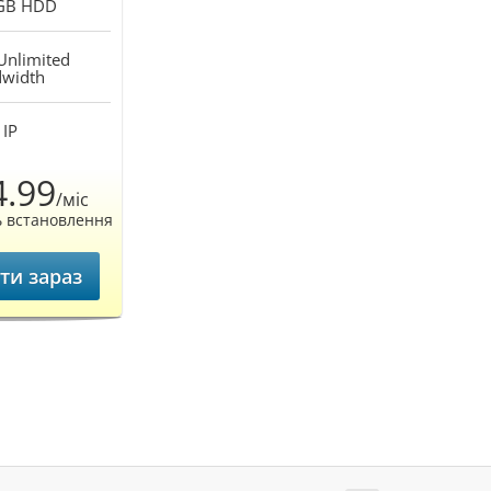
GB
HDD
Unlimited
width
IP
4.99
/міс
ь встановлення
ти зараз