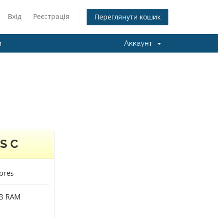
Вхід
Реєстрація
Переглянути кошик
и
Аккаунт
S C
ores
B
RAM