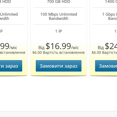
B
HDD
700 GB
HDD
1400 
Unlimited
100 Mbps Unlimited
1 Gbps 
width
Bandwidth
Band
IP
1
IP
1
.99
$16.99
$2
/міс
Від
/міс
Від
ь встановлення
$6.00 Вартість встановлення
$6.00 Вартіст
и зараз
Замовити зараз
Замови