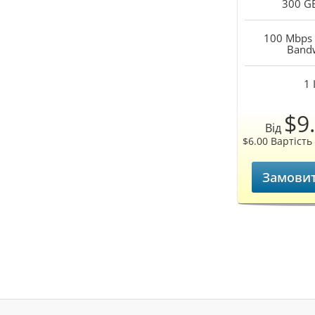
300 G
100 Mbps 
Band
1
$9
Від
$6.00 Вартіст
Замовит