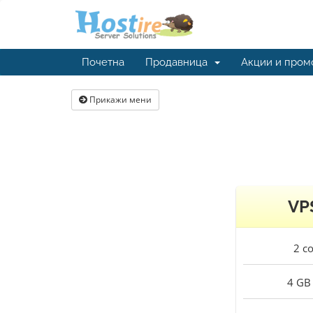
Почетна
Продавница
Акции и пром
Прикажи мени
VP
2
co
4 GB