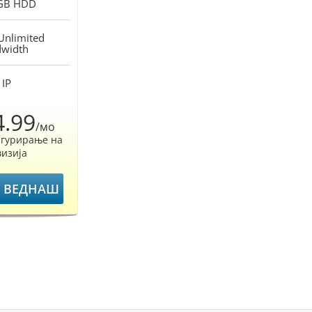
GB
HDD
Unlimited
width
IP
4.99
/мо
игурирање на
изија
Ј ВЕДНАШ