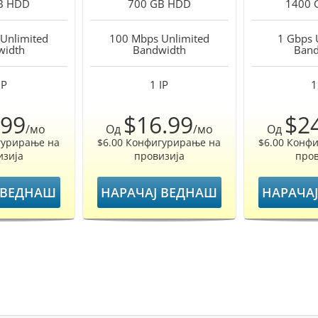
B
HDD
700 GB
HDD
1400 
Unlimited
100 Mbps Unlimited
1 Gbps 
width
Bandwidth
Band
IP
1
IP
1
.99
$16.99
$2
/мо
Од
/мо
Од
гурирање на
$6.00 Конфигурирање на
$6.00 Конф
изија
провизија
пров
 ВЕДНАШ
НАРАЧАЈ ВЕДНАШ
НАРАЧА