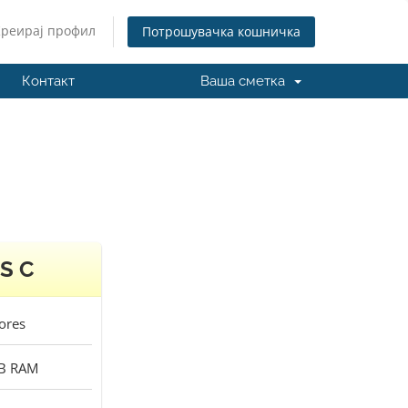
Креирај профил
Потрошувачка кошничка
Контакт
Ваша сметка
S C
ores
B
RAM