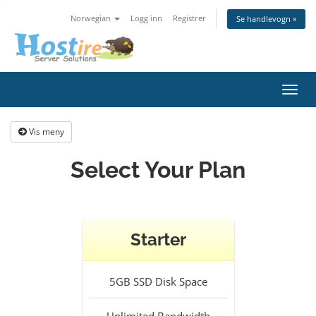
Norwegian
Logg inn
Registrer
Se handlevogn »
Bytt
navig
Vis meny
Select Your Plan
Starter
5GB SSD
Disk Space