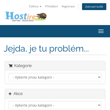
Čeština
Přihlášení
Registrace
Zobrazit košík
Přep
navig
Jejda, je tu problém...
Kategorie
Akce