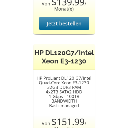
$139.99
Von
/
Monat(e)
Jetzt bestellen
HP DL120G7/Intel
Xeon E3-1230
HP ProLiant DL120 G7/Intel
Quad-Core Xeon E3-1230
32GB DDR3 RAM
4x2TB SATA2 HDD
1 Gbps - 100TB
BANDWIDTH
Basic managed
$151.99
Von
/