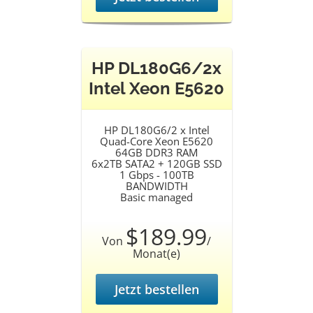
HP DL180G6/2x
Intel Xeon E5620
HP DL180G6/2 x Intel
Quad-Core Xeon E5620
64GB DDR3 RAM
6x2TB SATA2 + 120GB SSD
1 Gbps - 100TB
BANDWIDTH
Basic managed
$189.99
Von
/
Monat(e)
Jetzt bestellen