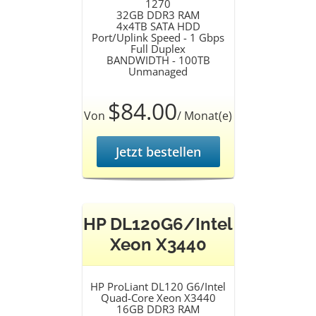
1270
32GB DDR3 RAM
4x4TB SATA HDD
Port/Uplink Speed - 1 Gbps
Full Duplex
BANDWIDTH - 100TB
Unmanaged
$84.00
Von
/ Monat(e)
Jetzt bestellen
HP DL120G6/Intel
Xeon X3440
HP ProLiant DL120 G6/Intel
Quad-Core Xeon X3440
16GB DDR3 RAM