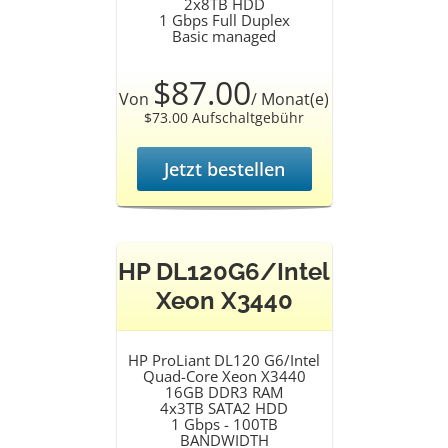
2x8TB HDD
1 Gbps Full Duplex
Basic managed
$87.00
Von
/ Monat(e)
$73.00 Aufschaltgebühr
Jetzt bestellen
HP DL120G6/Intel
Xeon X3440
HP ProLiant DL120 G6/Intel
Quad-Core Xeon X3440
16GB DDR3 RAM
4x3TB SATA2 HDD
1 Gbps - 100TB
BANDWIDTH