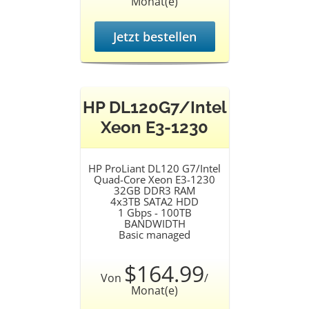
Monat(e)
Jetzt bestellen
HP DL120G7/Intel
Xeon E3-1230
HP ProLiant DL120 G7/Intel
Quad-Core Xeon E3-1230
32GB DDR3 RAM
4x3TB SATA2 HDD
1 Gbps - 100TB
BANDWIDTH
Basic managed
$164.99
Von
/
Monat(e)