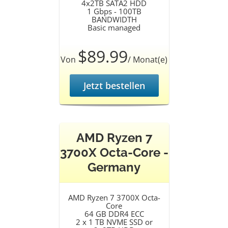
4x2TB SATA2 HDD
1 Gbps - 100TB
BANDWIDTH
Basic managed
$89.99
Von
/ Monat(e)
Jetzt bestellen
AMD Ryzen 7
3700X Octa-Core -
Germany
AMD Ryzen 7 3700X Octa-
Core
64 GB DDR4 ECC
2 x 1 TB NVME SSD or